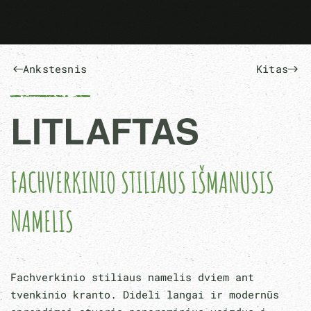
Ankstesnis
Kitas
LITLAFTAS
FACHVERKINIO STILIAUS IŠMANUSIS
NAMELIS
Fachverkinio stiliaus namelis dviem ant
tvenkinio kranto. Dideli langai ir modernūs