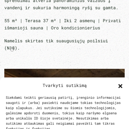
sprendimai atveria panoraminius vaizdus į
vandenį ir sukuria harmoningą ryšį su gamta.
55 m² | Terasa 37 m² | Iki 2 asmenų | Privati
išmanioji sauna | Oro kondicionierius
Namelis skirtas tik suaugusiųjų poilsiui
(N18).
Tvarkyti sutikimą
Siekdami teikti geriausią patirtį, įrenginio informacijai
saugoti ir (arba) pasiekti naudojame tokias technologijas
kaip slapukus. Jei sutiksime su šiomis technologijomis,
galėsime apdoroti duomenis, tokius kaip naršymo elgsena
arba unikalūs ID šioje svetainėje. Nesutikimas arba
sutikimo atšaukimas gali neigiamai paveikti tam tikras
funkcijas ir funkcijas.