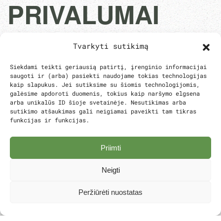
PRIVALUMAI
Kiekviena poilsio detalė apgalvota taip, kad
Tvarkyti sutikimą
galėtumėte visiškai atsipalaiduoti. Nameliuose
Siekdami teikti geriausią patirtį, įrenginio informacijai
rasite viską, ko reikia patogiam poilsiui, o
saugoti ir (arba) pasiekti naudojame tokias technologijas
teritorijoje – erdves ramiam laikui gamtoje ir
kaip slapukus. Jei sutiksime su šiomis technologijomis,
aktyvioms pramogoms su artimaisiais.
galėsime apdoroti duomenis, tokius kaip naršymo elgsena
arba unikalūs ID šioje svetainėje. Nesutikimas arba
sutikimo atšaukimas gali neigiamai paveikti tam tikras
NAMELIUOSE
funkcijas ir funkcijas.
Priimti
Patalynė ir rankšluosčiai įskaičiuoti
Neigti
Dušo reikmenys ir plaukų džiovintuvas
Peržiūrėti nuostatas
Kavos aparatas ir arbatos rinkinys
Virtuvėlė su būtiniausiais indais ir įranga