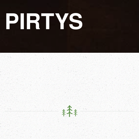
PIRTYS
PIRTIS
NR.
5