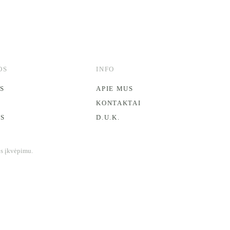
OS
INFO
S
APIE MUS
KONTAKTAI
ĖS
D.U.K.
os įkvėpimu.