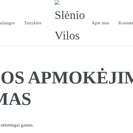
aslaugos
Taisyklės
Apie mus
Kontakt
JOS APMOKĖJI
MAS
sėkmingai gautas.