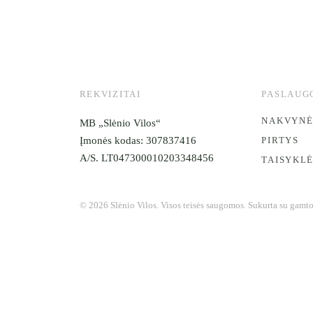
REKVIZITAI
PASLAUG
NAKVYNĖ
MB „Slėnio Vilos“
Įmonės kodas: 307837416
PIRTYS
A/S. LT047300010203348456
TAISYKL
©
2026
Slėnio Vilos.
Visos teisės saugomos. Sukurta su gamt