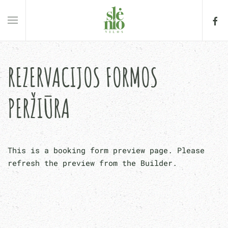
REZERVACIJOS FORMOS
PERŽIŪRA
This is a booking form preview page. Please
refresh the preview from the Builder.