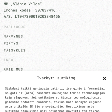
MB „Slėnio Vilos“
Įmonės kodas: 307837416
A/S. LT047300010203348456
PASLAUGOS
NAKVYNĖS
PIRTYS
TAISYKLĖS
INFO
APIE MUS
KONTAKTAI
Tvarkyti sutikimą
D.U.K.
Siekdami teikti geriausią patirtį, įrenginio informacijai
saugoti ir (arba) pasiekti naudojame tokias technologijas
kaip slapukus. Jei sutiksime su šiomis technologijomis,
galėsime apdoroti duomenis, tokius kaip naršymo elgsena
©
2026
Slėnio Vilos.
Visos teisės saugomos. Sukurta
arba unikalūs ID šioje svetainėje. Nesutikimas arba
su gamtos įkvėpimu.
sutikimo atšaukimas gali neigiamai paveikti tam tikras